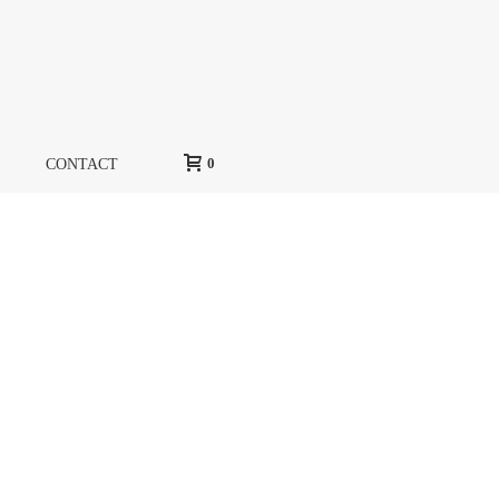
0
CONTACT
HOME
»
EUTOPIE CONCEPT
»
TITRE-NOMADIC